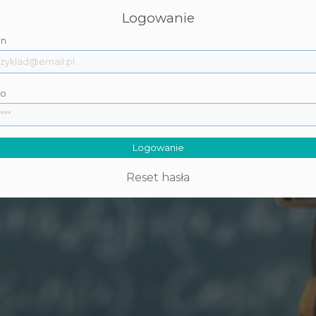
Logowanie
in
ło
Logowanie
Reset hasła