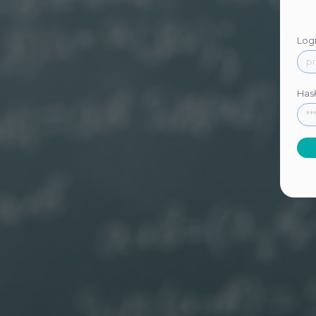
Log
Has